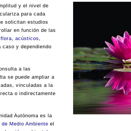
plitud y el nivel de
iculariza para cada
e solicitan estudios
ollar en función de las
e
flora
,
acústicos
,
a caso y dependiendo
onsulta a las
lta se puede ampliar a
vadas, vinculadas a la
recta o indirectamente
unidad Autónoma es la
o de Medio Ambiente
el