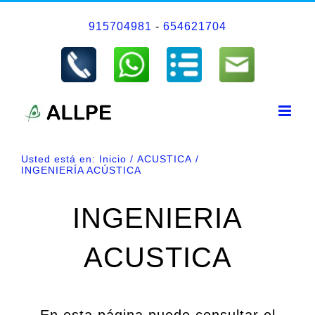
Saltar
915704981
-
654621704
al
contenido
Usted está en:
Inicio
ACUSTICA
INGENIERÍA ACÚSTICA
INGENIERIA
ACUSTICA
En esta página puede consultar el