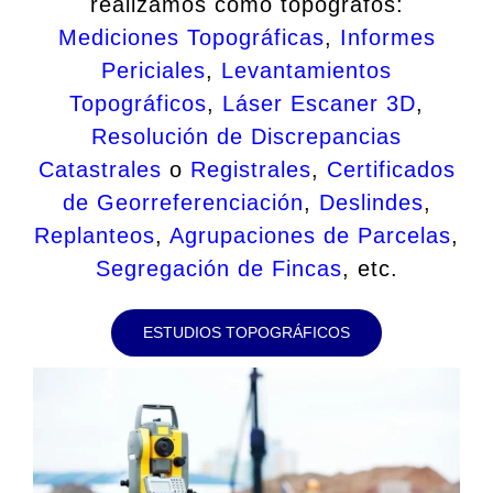
realizamos como topógrafos:
Mediciones Topográficas
,
Informes
Periciales
,
Levantamientos
Topográficos
,
Láser Escaner 3D
,
Resolución de Discrepancias
Catastrales
o
Registrales
,
Certificados
de Georreferenciación
,
Deslindes
,
Replanteos
,
Agrupaciones de Parcelas
,
Segregación de Fincas
, etc.
ESTUDIOS TOPOGRÁFICOS