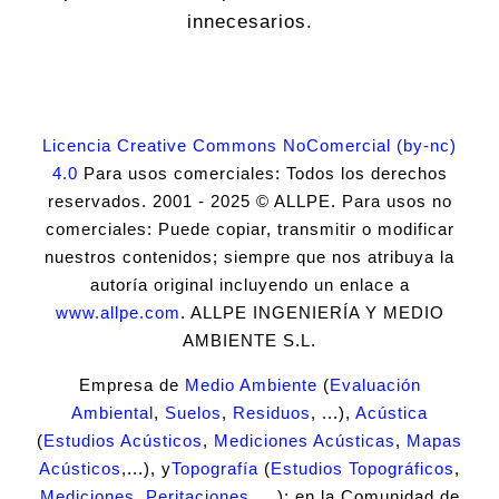
innecesarios.
Licencia Creative Commons NoComercial (by-nc)
4.0
Para usos comerciales: Todos los derechos
reservados. 2001 - 2025 © ALLPE. Para usos no
comerciales: Puede copiar, transmitir o modificar
nuestros contenidos; siempre que nos atribuya la
autoría original incluyendo un enlace a
www.allpe.com
. ALLPE INGENIERÍA Y MEDIO
AMBIENTE S.L.
Empresa de
Medio Ambiente
(
Evaluación
Ambiental
,
Suelos
,
Residuos
, ...),
Acústica
(
Estudios Acústicos
,
Mediciones Acústicas
,
Mapas
Acústicos
,...), y
Topografía
(
Estudios Topográficos
,
Mediciones
,
Peritaciones
, ...); en la Comunidad de