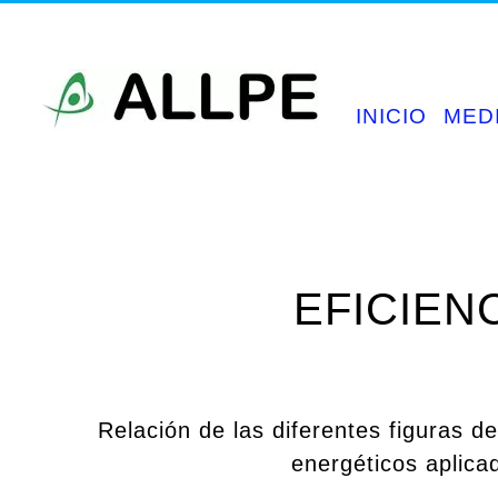
Saltar
al
contenido
INICIO
MED
EFICIEN
Relación de las diferentes figuras d
energéticos aplica