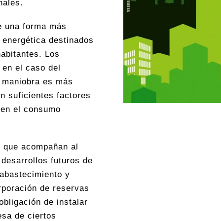
nales.
e una forma más
a energética destinados
habitantes. Los
en el caso del
e maniobra es más
n suficientes factores
e en el consumo
s que acompañan al
desarrollos futuros de
 abastecimiento y
orporación de reservas
 obligación de instalar
esa de ciertos