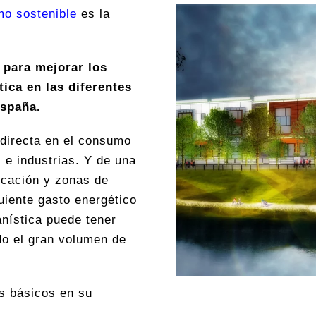
mo sostenible
es la
 para mejorar los
tica en las diferentes
España.
 directa en el consumo
 e industrias. Y de una
icación y zonas de
uiente gasto energético
anística puede tener
do el gran volumen de
s básicos en su