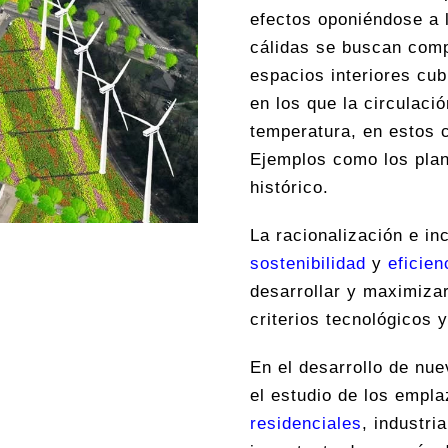
efectos oponiéndose a l
cálidas se buscan comp
espacios interiores cu
en los que la circulaci
temperatura, en estos c
Ejemplos como los plan
histórico.
La racionalización e in
sostenibilidad
y
eficien
desarrollar y maximiza
criterios tecnológicos y
En el desarrollo de nu
el estudio de los empl
residenciales
, industri