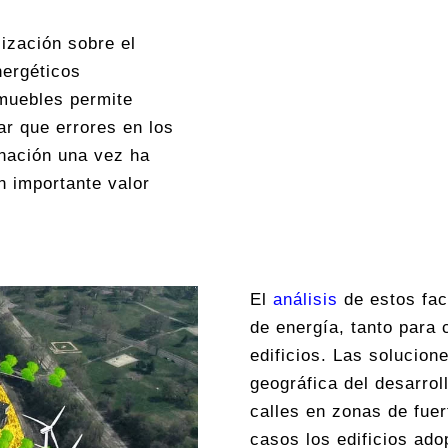
lización sobre el
nergéticos
nmuebles permite
r que errores en los
anación una vez ha
 importante valor
El
análisis
de estos fac
de energía, tanto para
edificios. Las solucion
geográfica del desarrol
calles en zonas de fue
casos los edificios ado