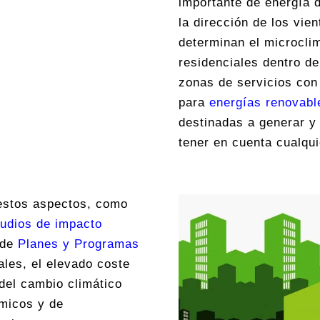
importante de energía d
la dirección de los vi
determinan el microclim
residenciales dentro d
zonas de servicios con
para
energías renovabl
destinadas a generar y 
tener en cuenta cualqu
estos aspectos, como
tudios de impacto
 de
Planes y Programas
les, el elevado coste
 del cambio climático
ómicos y de