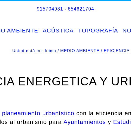
915704981
-
654621704
IO AMBIENTE
ACÚSTICA
TOPOGRAFÍA
N
Usted está en:
Inicio
MEDIO AMBIENTE
EFICIENCIA
CIA ENERGETICA Y U
e
planeamiento urbanístico
con la eficiencia en
dos al urbanismo para
Ayuntamientos
y
Estudi