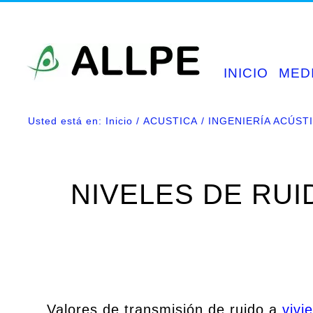
Saltar
al
contenido
INICIO
MED
Usted está en:
Inicio
ACUSTICA
INGENIERÍA ACÚST
NIVELES DE RUI
Valores de transmisión de ruido a
vivi