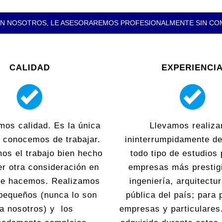
N NOSOTROS, LE ASESORAREMOS PROFESIONALMENTE SIN C
CALIDAD
EXPERIENCI
mos calidad. Es la única
Llevamos realiza
 conocemos de trabajar.
ininterrumpidamente d
os el trabajo bien hecho
todo tipo de estudios 
er otra consideración en
empresas más prestig
que hacemos. Realizamos
ingeniería, arquitectu
pequeños (nunca lo son
pública del país; para
a nosotros) y los
empresas y particulares