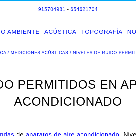
915704981
-
654621704
IO AMBIENTE
ACÚSTICA
TOPOGRAFÍA
N
ICA
MEDICIONES ACÚSTICAS
NIVELES DE RUIDO PERMI
DO PERMITIDOS EN A
ACONDICIONADO
endas
de
aparatos de aire acondicionado
. Niv