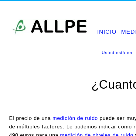
Saltar
al
contenido
INICIO
MED
Usted está en:
¿Cuant
El precio de una
medición de ruido
puede ser muy
de múltiples factores. Le podemos indicar como r
490 euros para una
medición de niveles de ruido