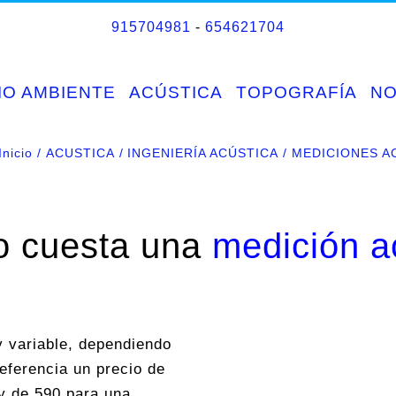
915704981
-
654621704
IO AMBIENTE
ACÚSTICA
TOPOGRAFÍA
N
Inicio
ACUSTICA
INGENIERÍA ACÚSTICA
MEDICIONES A
o cuesta una
medición a
 variable, dependiendo
eferencia un precio de
y de 590 para una