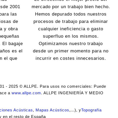
esde 2001
mercado por un trabajo bien hecho.
para las
Hemos depurado todos nuestros
iosas de
procesos de trabajo para eliminar
ra y obra
cualquier ineficiencia o gasto
 pequeñas
superfluo en los mismos.
. El bagaje
Optimizamos nuestro trabajo
 años es el
desde un primer momento para no
n el que
incurrir en costes innecesarios.
001 - 2025 © ALLPE. Para usos no comerciales: Puede
lace a
www.allpe.com
. ALLPE INGENIERÍA Y MEDIO
ciones Acústicas
,
Mapas Acústicos
,...), y
Topografía
 y en el resto de España