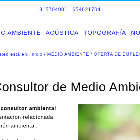
915704981
-
654621704
IO AMBIENTE
ACÚSTICA
TOPOGRAFÍA
N
sted está en:
Inicio
MEDIO AMBIENTE
OFERTA DE EMPLE
Consultor de Medio Ambie
n
consultor ambiental
entación relacionada
ión ambiental.