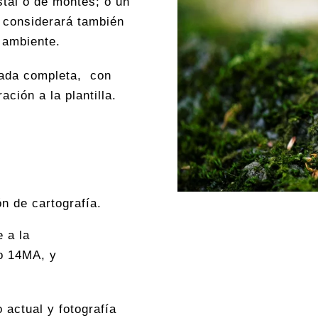
stal o de montes; o un
e considerará también
o ambiente.
nada completa, con
ación a la plantilla.
n de cartografía.
e a la
to 14MA, y
 actual y fotografía