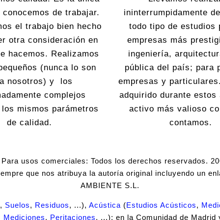
 conocemos de trabajar.
ininterrumpidamente d
os el trabajo bien hecho
todo tipo de estudios 
er otra consideración en
empresas más prestig
que hacemos. Realizamos
ingeniería, arquitectu
pequeños (nunca lo son
pública del país; para
a nosotros) y los
empresas y particulares
madamente complejos
adquirido durante estos
o los mismos parámetros
activo más valioso co
de calidad.
contamos.
Para usos comerciales: Todos los derechos reservados. 2
siempre que nos atribuya la autoría original incluyendo un en
AMBIENTE S.L.
,
Suelos
,
Residuos
, ...),
Acústica
(
Estudios Acústicos
,
Medi
,
Mediciones
,
Peritaciones
, ...); en la Comunidad de Madrid