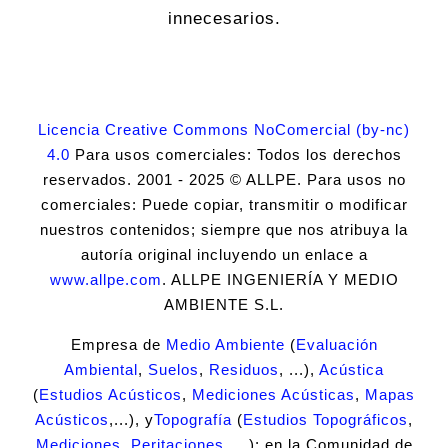
innecesarios.
Licencia Creative Commons NoComercial (by-nc)
4.0
Para usos comerciales: Todos los derechos
reservados. 2001 - 2025 © ALLPE. Para usos no
comerciales: Puede copiar, transmitir o modificar
nuestros contenidos; siempre que nos atribuya la
autoría original incluyendo un enlace a
www.allpe.com
. ALLPE INGENIERÍA Y MEDIO
AMBIENTE S.L.
Empresa de
Medio Ambiente
(
Evaluación
Ambiental
,
Suelos
,
Residuos
, ...),
Acústica
(
Estudios Acústicos
,
Mediciones Acústicas
,
Mapas
Acústicos
,...), y
Topografía
(
Estudios Topográficos
,
Mediciones
,
Peritaciones
, ...); en la Comunidad de