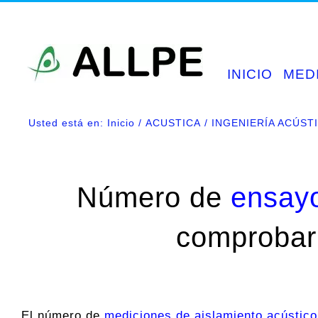
Saltar
al
contenido
INICIO
MED
Usted está en:
Inicio
ACUSTICA
INGENIERÍA ACÚST
Número de
ensayo
comprobar 
El número de
mediciones de aislamiento acústico