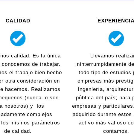
CALIDAD
EXPERIENCI
mos calidad. Es la única
Llevamos realiza
 conocemos de trabajar.
ininterrumpidamente d
os el trabajo bien hecho
todo tipo de estudios 
er otra consideración en
empresas más prestig
que hacemos. Realizamos
ingeniería, arquitectu
pequeños (nunca lo son
pública del país; para
a nosotros) y los
empresas y particulares
madamente complejos
adquirido durante estos
o los mismos parámetros
activo más valioso co
de calidad.
contamos.