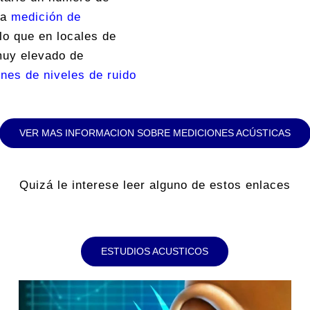
na
medición de
lo que en locales de
muy elevado de
nes de niveles de ruido
VER MAS INFORMACION SOBRE MEDICIONES ACÚSTICAS
Quizá le interese leer alguno de estos enlaces
ESTUDIOS ACUSTICOS