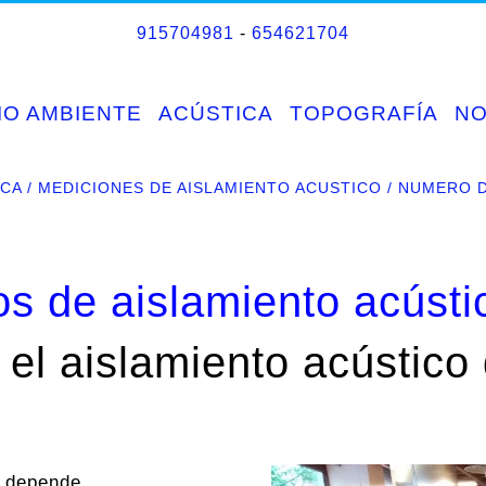
915704981
-
654621704
IO AMBIENTE
ACÚSTICA
TOPOGRAFÍA
N
ICA
MEDICIONES DE AISLAMIENTO ACUSTICO
NUMERO D
s de aislamiento acústi
el aislamiento acústico 
depende