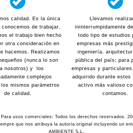
mos calidad. Es la única
Llevamos realiza
 conocemos de trabajar.
ininterrumpidamente d
os el trabajo bien hecho
todo tipo de estudios 
er otra consideración en
empresas más prestig
que hacemos. Realizamos
ingeniería, arquitectu
pequeños (nunca lo son
pública del país; para
a nosotros) y los
empresas y particulares
madamente complejos
adquirido durante estos
o los mismos parámetros
activo más valioso co
de calidad.
contamos.
Para usos comerciales: Todos los derechos reservados. 2
siempre que nos atribuya la autoría original incluyendo un en
AMBIENTE S.L.