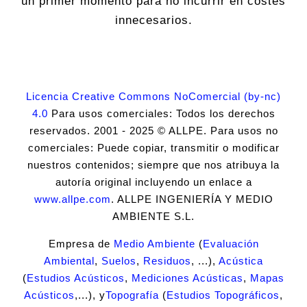
un primer momento para no incurrir en costes
innecesarios.
Licencia Creative Commons NoComercial (by-nc)
4.0
Para usos comerciales: Todos los derechos
reservados. 2001 - 2025 © ALLPE. Para usos no
comerciales: Puede copiar, transmitir o modificar
nuestros contenidos; siempre que nos atribuya la
autoría original incluyendo un enlace a
www.allpe.com
. ALLPE INGENIERÍA Y MEDIO
AMBIENTE S.L.
Empresa de
Medio Ambiente
(
Evaluación
Ambiental
,
Suelos
,
Residuos
, ...),
Acústica
(
Estudios Acústicos
,
Mediciones Acústicas
,
Mapas
Acústicos
,...), y
Topografía
(
Estudios Topográficos
,