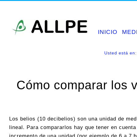
Saltar
al
contenido
INICIO
MED
Usted está en:
Cómo comparar los v
Los belios (10 decibelios) son una unidad de med
lineal. Para compararlos hay que tener en cuenta
incremento de una unidad (por ejemplo de 6 a 7 b