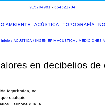
915704981
-
654621704
IO AMBIENTE
ACÚSTICA
TOPOGRAFÍA
N
Inicio
ACUSTICA
INGENIERÍA ACÚSTICA
MEDICIONES 
alores en decibelios de
ida logarítmica, no
 que cualquier
elios), supone que la