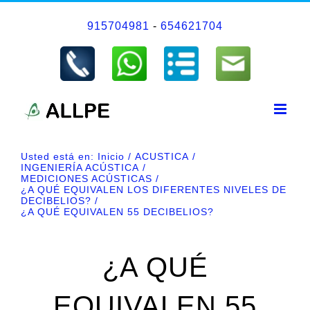
Saltar
915704981
-
654621704
al
contenido
Usted está en:
Inicio
ACUSTICA
INGENIERÍA ACÚSTICA
MEDICIONES ACÚSTICAS
¿A QUÉ EQUIVALEN LOS DIFERENTES NIVELES DE
DECIBELIOS?
¿A QUÉ EQUIVALEN 55 DECIBELIOS?
¿A QUÉ
EQUIVALEN 55